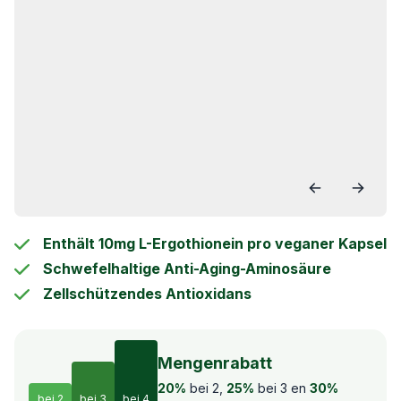
20% Rabatt bei 2
25% Rabatt bei 3
Enthält 10mg L-Ergothionein pro veganer Kapsel
30% Rabatt bei 4
Schwefelhaltige Anti-Aging-Aminosäure
Zellschützendes Antioxidans
Mengenrabatt
20%
bei 2,
25%
bei 3 en
30%
bei 2
bei 3
bei 4