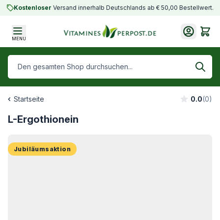
Skip to Content
Kostenloser
Versand innerhalb Deutschlands ab € 50,00 Bestellwert.
Cart
MENU
Den gesamten Shop durchsuchen...
Startseite
0.0
(0)
L-Ergothionein
Jubiläumsaktion