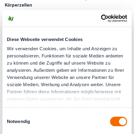
Körperzellen
- Zur Erhaltung gesunder Zellen und Gewebe
- Trägt zum Gedächtnis und einem klaren Geist bei
30 % Rabatt beim Kauf von 4 Packungen
Paket passt durch den Schlitz jedes
Diese Webseite verwendet Cookies
Standardbriefkastens
Gekapselt nach IFS-Qualitätsstandards
Wir verwenden Cookies, um Inhalte und Anzeigen zu
personalisieren, Funktionen für soziale Medien anbieten
Produktklassifikation:
zu können und die Zugriffe auf unsere Website zu
Dieses Produkt ist ein Nahrungsergänzungsmittel und kein
analysieren. Außerdem geben wir Informationen zu Ihrer
Ersatz für eine abwechslungsreiche Ernährung.
Verwendung unserer Website an unsere Partner für
soziale Medien, Werbung und Analysen weiter. Unsere
Partner führen diese Informationen möglicherweise mit
weiteren Daten zusammen, die Sie ihnen bereitgestellt
haben oder die sie im Rahmen Ihrer Nutzung der Dienste
gesammelt haben.
Einwilligungsauswahl
Notwendig
Mehr Informationen