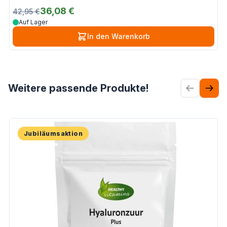
36,08 €
42,95 €
Auf Lager
In den Warenkorb
Drücken, um Karussell zu überspringen
Weitere passende Produkte!
Jubiläumsaktion