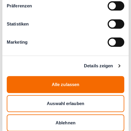
Präferenzen
Zusammenstellung
Statistiken
Bewertungen
0.0
(0)
Marketing
Details zeigen
Einloggen
und
Rabatt sichern!
Erstelle ein Kundenkonto
und sammle sofort Punkte für
Alle zulassen
Rabatt. Schon Mitglied? Dann
logge dich hier ein
. Oder
klicke
hier
für weitere Informationen.
Auswahl erlauben
Drücken, um Karussell zu überspringen
Unsere Empfehlungen
Ablehnen