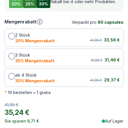
Rabatt bei 4 oder mehr Produkten.
20%
25%
30%
20% Rabatt bei 2
Mengenrabatt
Verpackt pro
60 capsules
25% Rabatt bei 3
30% Rabatt bei 4
2 Stück, 20% Rabatt, 33,56 € pro Stück
2 Stück
Originalpreis:
Rabattpreis:
33,56 €
41,95 €
20% Mengenrabatt
3 Stück, 25% Rabatt, 31,46 € pro Stück
3 Stück
Originalpreis:
Rabattpreis:
31,46 €
41,95 €
25% Mengenrabatt
ab 4 Stück, 30% Rabatt, 29,37 € pro Stück
ab 4 Stück
Originalpreis:
Rabattpreis:
29,37 €
41,95 €
30% Mengenrabatt
*
10 bestellen = 1 gratis
Ihr Gesamt
Originalpreis:
41,95 €
Ihr Gesamt:
35,24 €
Sie sparen:
Sie sparen
6,71 €
Auf Lager