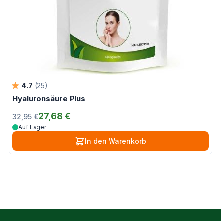
4.7
(25)
Hyaluronsäure Plus
27,68 €
32,95 €
Auf Lager
In den Warenkorb
L-Ergothionein