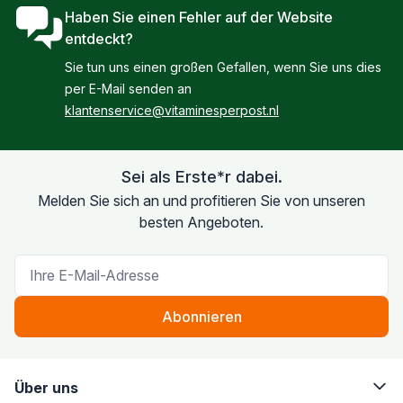
41,95 €
35,24 €
Haben Sie einen Fehler auf der Website
entdeckt?
Sie tun uns einen großen Gefallen, wenn Sie uns dies
per E-Mail senden an
klantenservice@vitaminesperpost.nl
Sei als Erste*r dabei.
Melden Sie sich an und profitieren Sie von unseren
besten Angeboten.
E-Mail-Adresse
Abonnieren
Über uns