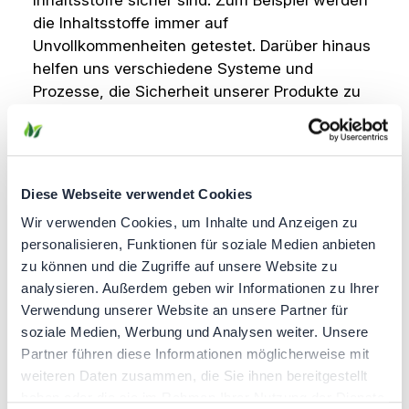
Inhaltsstoffe sicher sind. Zum Beispiel werden
die Inhaltsstoffe immer auf
Unvollkommenheiten getestet. Darüber hinaus
helfen uns verschiedene Systeme und
Prozesse, die Sicherheit unserer Produkte zu
gewährleisten.
Rohstoffe von bester Qualität
Wir sind davon überzeugt, dass
außergewöhnliche Endprodukte mit Rohstoffen
Diese Webseite verwendet Cookies
bester Qualität beginnen. Um sicherzustellen,
Wir verwenden Cookies, um Inhalte und Anzeigen zu
dass die Qualität des Produkts von Anfang bis
personalisieren, Funktionen für soziale Medien anbieten
Ende hervorragend ist, kaufen wir ein bei den
zu können und die Zugriffe auf unsere Website zu
zuverlässigsten und seriösesten Lieferanten
analysieren. Außerdem geben wir Informationen zu Ihrer
der Rohstoffindustrie. Darüber hinaus muss
Verwendung unserer Website an unsere Partner für
jeder Lieferant für jede Charge der von ihm
soziale Medien, Werbung und Analysen weiter. Unsere
versandten Rohstoffe ein detailliertes
Partner führen diese Informationen möglicherweise mit
Analysezertifikat (CoA) vorlegen. Die Techniker
weiteren Daten zusammen, die Sie ihnen bereitgestellt
unserer Hersteller führen obligatorische
haben oder die sie im Rahmen Ihrer Nutzung der Dienste